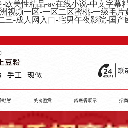
-欧美性精品-av在线小说-中文字幕
欧洲视频一区-一区二区蜜桃-一级毛片
二三-成人网入口-宅男午夜影院-国
香動態
美食鑒賞
鍋底香展示
招