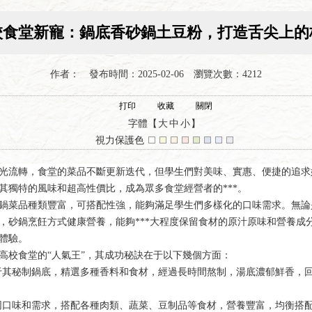
高校食堂新寵：鍋底香砂鍋土豆粉，打造舌尖上的
作者： 發布時間：2025-02-06 瀏覽次數：4212
打印
收藏
關閉
字體【
大
中
小
】
視力保護色
時光流轉，食堂的菜品不斷更新迭代，但學生們對美味、實惠、便捷的追求
其獨特的風味和超高性價比，成為眾多食堂經營者的***。
鍋菜品種類豐富，可搭配性強，能夠滿足學生們多樣化的口味需求。無論
，砂鍋烹飪方式健康營養，能夠***大程度保留食材的原汁原味和營養成
體驗。
高校食堂的“人氣王”，其成功秘訣在于以下幾個方面：
其秘制鍋底，精選多種香料和食材，經過長時間熬制，湯底濃郁鮮香，
口味和需求，搭配各種肉類、蔬菜、豆制品等食材，營養豐富，均衡搭