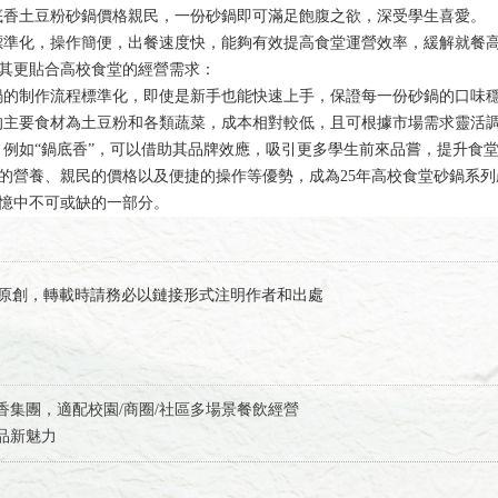
底香土豆粉砂鍋價格親民，一份砂鍋即可滿足飽腹之欲，深受學生喜愛。
標準化，操作簡便，出餐速度快，能夠有效提高食堂運營效率，緩解就餐
其更貼合高校食堂的經營需求：
的制作流程標準化，即使是新手也能快速上手，保證每一份砂鍋的口味
主要食材為土豆粉和各類蔬菜，成本相對較低，且可根據市場需求靈活
例如“鍋底香”，可以借助其品牌效應，吸引更多學生前來品嘗，提升食
的營養、親民的價格以及便捷的操作等優勢，成為25年高校食堂砂鍋系列
憶中不可或缺的一部分。
有限公司】原創，轉載時請務必以鏈接形式注明作者和出處
香集團，適配校園/商圈/社區多場景餐飲經營
品新魅力