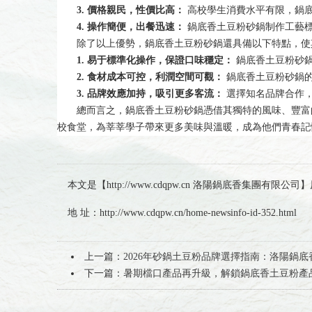
3. 價格親民，性價比高：
高校學生消費水平有限，鍋
4. 操作簡便，出餐迅速：
鍋底香土豆粉砂鍋制作工藝
除了以上優勢，鍋底香土豆粉砂鍋還具備以下特點，使
1. 易于標準化操作，保證口味穩定：
鍋底香土豆粉砂鍋
2. 食材成本可控，利潤空間可觀：
鍋底香土豆粉砂鍋的
3. 品牌效應加持，吸引更多客流：
選擇知名品牌合作，
總而言之，鍋底香土豆粉砂鍋憑借其獨特的風味、豐富
校食堂，為莘莘學子帶來更多美味與溫暖，成為他們青春記
本文是【http://www.cdqpw.cn 洛陽鍋底香集團
地 址：http://www.cdqpw.cn/home-newsinfo-id-352.html
上一篇：
2026年砂鍋土豆粉品牌選擇指南：洛陽鍋底
下一篇：
暑期檔口產品再升級，解鎖鍋底香土豆粉產