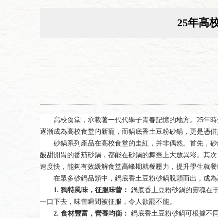
25年
高校食堂，承載著一代代學子青春記憶的地方。25年
逐漸成為高校食堂的新寵，而鍋底香土豆粉砂鍋，更是憑借
砂鍋系列產品
在高校食堂的走紅，并非偶然。首先，砂
酸甜開胃的番茄砂鍋，都能在砂鍋的舞臺上大放異彩。其次
速度快，能夠有效緩解食堂高峰期就餐壓力，提升學生就餐
在眾多砂鍋品類中，鍋底香土豆粉砂鍋脫穎而出，成為
1. 獨特風味，征服味蕾：
鍋底香土豆粉砂鍋的靈魂在于
一口下去，味蕾瞬間被征服，令人欲罷不能。
2. 食材豐富，營養均衡：
鍋底香土豆粉砂鍋可根據不同