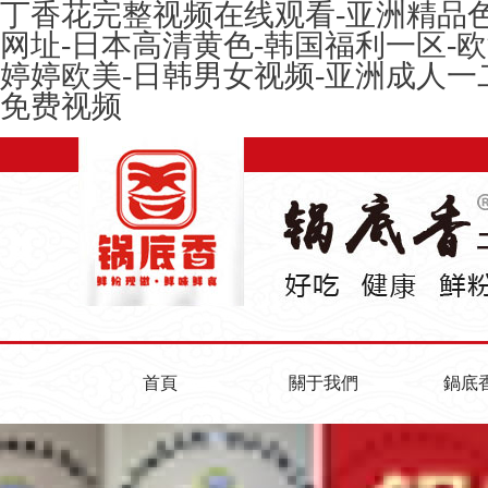
丁香花完整视频在线观看-亚洲精品色
网址-日本高清黄色-韩国福利一区-
婷婷欧美-日韩男女视频-亚洲成人一
免费视频
首頁
關于我們
鍋底