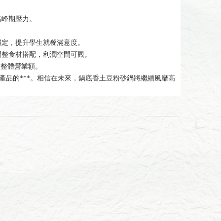
高峰期壓力。
穩定，提升學生就餐滿意度。
調整食材搭配，利潤空間可觀。
堂整體營業額。
產品的***。相信在未來，鍋底香土豆粉砂鍋將繼續風靡高