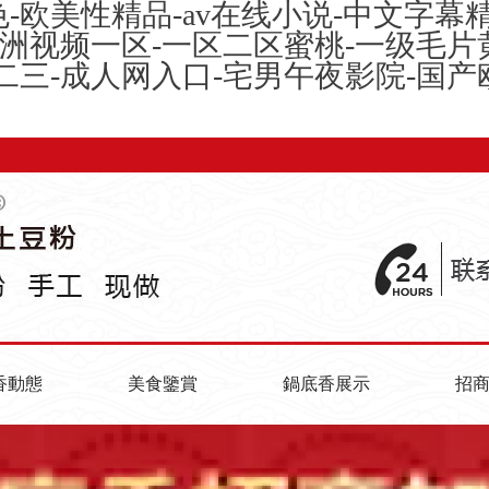
-欧美性精品-av在线小说-中文字幕
欧洲视频一区-一区二区蜜桃-一级毛片
二三-成人网入口-宅男午夜影院-国
香動態
美食鑒賞
鍋底香展示
招