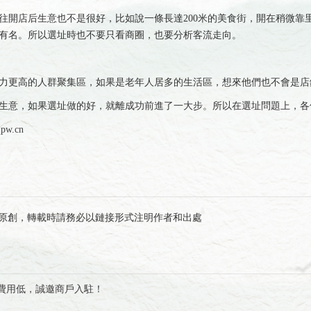
開店后生意也不是很好，比如說一條長達200米的美食街，開在稍微靠
有名。所以選址時也不要只看商圈，也要分析客流走向。
更高的人群聚集區，如果是老年人居多的生活區，想來他們也不會是店
意，如果選址做的好，就離成功前進了一大步。所以在選址問題上，各
qpw.cn
有限公司】原創，轉載時請務必以鏈接形式注明作者和出處
費用低，誠邀商戶入駐！