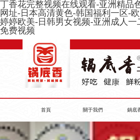
丁香花完整视频在线观看-亚洲精品色
网址-日本高清黄色-韩国福利一区-
婷婷欧美-日韩男女视频-亚洲成人一
免费视频
首頁
關于我們
鍋底