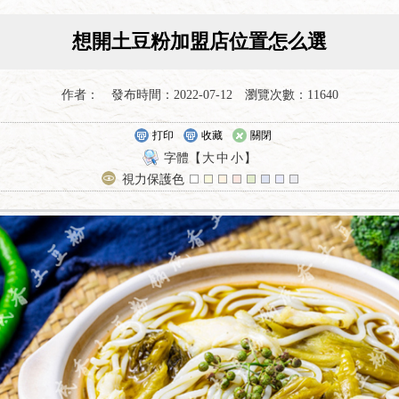
想開土豆粉加盟店位置怎么選
作者： 發布時間：2022-07-12 瀏覽次數：11640
打印
收藏
關閉
字體【
大
中
小
】
視力保護色