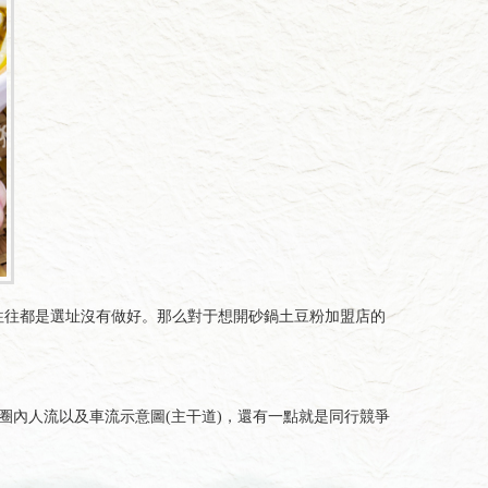
往往都是選址沒有做好。那么對于想開砂鍋土豆粉加盟店的
內人流以及車流示意圖(主干道)，還有一點就是同行競爭