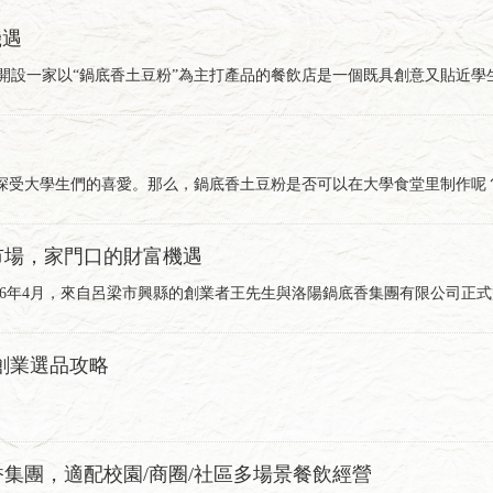
機遇
里開設一家以“鍋底香土豆粉”為主打產品的餐飲店是一個既具創意又貼近學
深受大學生們的喜愛。那么，鍋底香土豆粉是否可以在大學食堂里制作呢
市場，家門口的財富機遇
26年4月，來自呂梁市興縣的創業者王先生與洛陽鍋底香集團有限公司正式
的創業選品攻略
香集團，適配校園/商圈/社區多場景餐飲經營