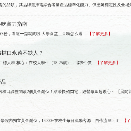
需的品類，其品牌選擇需綜合考量產品標準化能力、供應鏈穩定性及全場
小吃實力指南
豆粉，看這一篇就夠啦 大學食堂土豆粉怎么選 …
【了解更多】
粉檔口永遠不缺人？
 目標人群 核心：在校大學生（18-25歲），追求性價…
【了解更多】
產品
現因檔口調整開放2個黃金鋪位！結賬快如閃電，經營氛圍超暖心～ 【晨間能
院內獨立黃金鋪位，18000+在校生每日流動客源，自帶流量buff…
【了