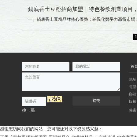
鍋底香土豆粉招商加盟｜特色餐飲創業項目
一、鍋底香土豆粉品牌核心優勢：差異化競爭力贏得市場 
1
首
地址
電話：
郵箱：
提交
版權
換一張
備案
感谢您访问我们的网站，您可能还对以下资源感兴趣：