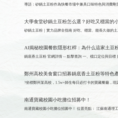
導語：砂鍋土豆粉作為快餐市場中兼具口味特色與消費剛
大學食堂砂鍋土豆粉怎么選？好吃又穩當的
砂鍋土豆粉｜實力品牌全指南 好吃、穩當、能長久做的土
AI揭秘校園餐飲隱形杠桿：為什么這家土豆
鍋底香土豆粉 官網詳情 -- 點擊查詢 一、檔口定位與目標
鄭州高校美食窗口招募鍋底香土豆粉等特色
?坐標鄭州某高校，1.5w+師生每日必打卡的寶藏餐廳，
南通寶藏校園小吃攤位招募中！
南通寶藏校園小吃攤位招募中！ 位置亮點： 江蘇南通理工學