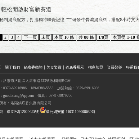
，輕松開啟財富新賽道
秘制湯底配方，打造獨特味覺記憶 ***研發牛骨濃湯底料，搭配8小時文
2
3
4
下一頁
末頁
本頁
10
條
共
80
條
1/8
頁
本頁從
1-10
|
|
|
|
|
|
|
頁
關于我們
鍋底香動態
美食鑒賞
鍋底香展示
招商加盟
資質榮譽
聯系我
：洛陽市洛龍區太康東路433號政和國際C座
0379-69916986 189-0388-5553 加盟熱線：0379-69916986
guodixiang@qq.com 傳真：0379-69979766
所有：洛陽鍋底香集團有限公司
號：
豫ICP備12020655號
豫公網安備 41031102000630號