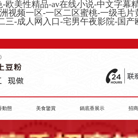
-欧美性精品-av在线小说-中文字幕
欧洲视频一区-一区二区蜜桃-一级毛片
二三-成人网入口-宅男午夜影院-国
香動態
美食鑒賞
鍋底香展示
招