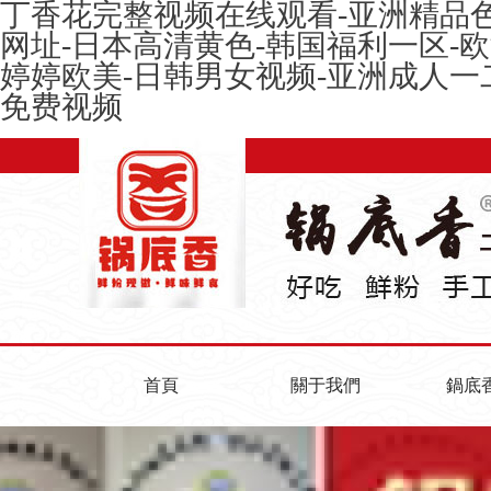
丁香花完整视频在线观看-亚洲精品色
网址-日本高清黄色-韩国福利一区-
婷婷欧美-日韩男女视频-亚洲成人一
免费视频
首頁
關于我們
鍋底